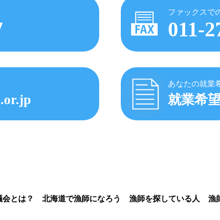
ファックスで
7
011-2
あなたの就業
.or.jp
就業希
議会とは？
北海道で漁師になろう
漁師を探している人
漁