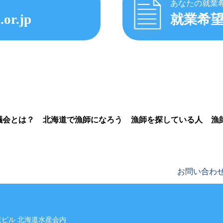
あなたの就業
.or.jp
就業希
議会とは？
北海道で漁師になろう
漁師を探している人
漁
お問い合わ
水産ビル 北海道水産会内