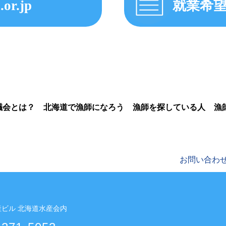
.or.jp
就業希
議会とは？
北海道で漁師になろう
漁師を探している人
漁
お問い合わ
水産ビル 北海道水産会内