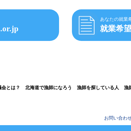
あなたの就業
.or.jp
就業希
議会とは？
北海道で漁師になろう
漁師を探している人
漁
お問い合わ