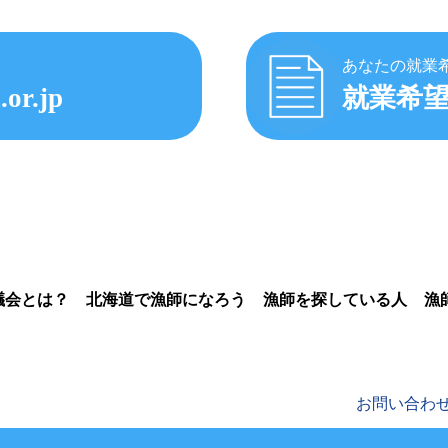
あなたの就業
.or.jp
就業希
議会とは？
北海道で漁師になろう
漁師を探している人
漁
お問い合わ