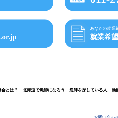
あなたの就業
.or.jp
就業希
議会とは？
北海道で漁師になろう
漁師を探している人
漁
お問い合わ